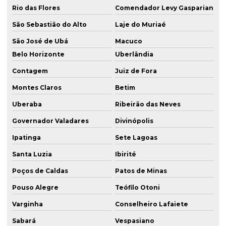
Rio das Flores
Comendador Levy Gasparian
São Sebastião do Alto
Laje do Muriaé
São José de Ubá
Macuco
Belo Horizonte
Uberlândia
Contagem
Juiz de Fora
Montes Claros
Betim
Uberaba
Ribeirão das Neves
Governador Valadares
Divinópolis
Ipatinga
Sete Lagoas
Santa Luzia
Ibirité
Poços de Caldas
Patos de Minas
Pouso Alegre
Teófilo Otoni
Varginha
Conselheiro Lafaiete
Sabará
Vespasiano