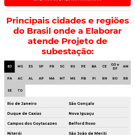
Principais cidades e regiões
do Brasil onde a Elaborar
atende Projeto de
subestação:
GO e
RJ
MG
ES
SP
PR
SC
RS
PE
BA
CE
AM
DF
PA
AC
AL
AP
MA
MT
MS
PB
PI
RN
RO
RR
SE
TO
Rio de Janeiro
São Gonçalo
Duque de Caxias
Nova Iguaçu
Campos dos Goytacazes
Belford Roxo
Niterói
São João de Meriti