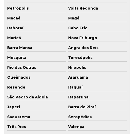
Petrópolis
Volta Redonda
Macaé
Magé
Itaboraí
Cabo Frio
Maricá
Nova Friburgo
Barra Mansa
Angra dos Reis
Mesquita
Teresópolis
Rio das Ostras
Nilópolis
Queimados
Araruama
Resende
Itaguaí
São Pedro da Aldeia
Itaperuna
Japeri
Barra do Piraí
Saquarema
Seropédica
Três Rios
Valença