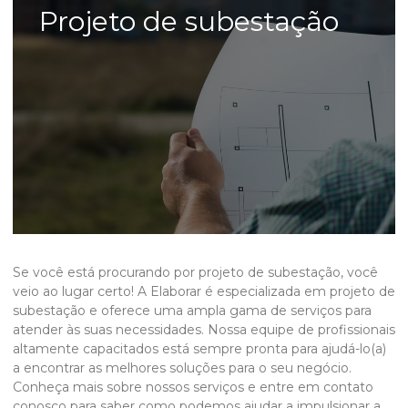
Projeto de subestação
Se você está procurando por
projeto de subestação
, você
veio ao lugar certo! A Elaborar é especializada em
projeto de
subestação
e oferece uma ampla gama de serviços para
atender às suas necessidades. Nossa equipe de profissionais
altamente capacitados está sempre pronta para ajudá-lo(a)
a encontrar as melhores soluções para o seu negócio.
Conheça mais sobre nossos serviços e entre em contato
conosco para saber como podemos ajudar a impulsionar a