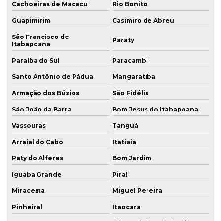
Cachoeiras de Macacu
Rio Bonito
Guapimirim
Casimiro de Abreu
São Francisco de
Paraty
Itabapoana
Paraíba do Sul
Paracambi
Santo Antônio de Pádua
Mangaratiba
Armação dos Búzios
São Fidélis
São João da Barra
Bom Jesus do Itabapoana
Vassouras
Tanguá
Arraial do Cabo
Itatiaia
Paty do Alferes
Bom Jardim
Iguaba Grande
Piraí
Miracema
Miguel Pereira
Pinheiral
Itaocara