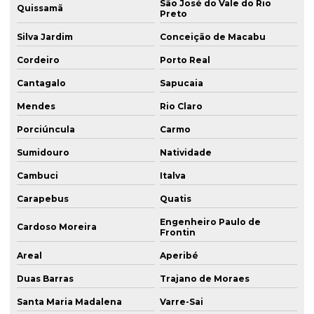
São José do Vale do Rio
Quissamã
Preto
Silva Jardim
Conceição de Macabu
Cordeiro
Porto Real
Cantagalo
Sapucaia
Mendes
Rio Claro
Porciúncula
Carmo
Sumidouro
Natividade
Cambuci
Italva
Carapebus
Quatis
Engenheiro Paulo de
Cardoso Moreira
Frontin
Areal
Aperibé
Duas Barras
Trajano de Moraes
Santa Maria Madalena
Varre-Sai