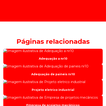
Páginas relacionadas
Adequação a nr10
Adequação de paineis nr10
Projeto eletrico industrial
Empresa de projetos mecânicos