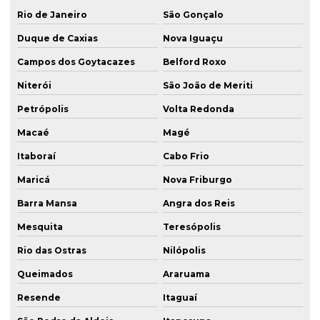
Rio de Janeiro
São Gonçalo
Duque de Caxias
Nova Iguaçu
Campos dos Goytacazes
Belford Roxo
Niterói
São João de Meriti
Petrópolis
Volta Redonda
Macaé
Magé
Itaboraí
Cabo Frio
Maricá
Nova Friburgo
Barra Mansa
Angra dos Reis
Mesquita
Teresópolis
Rio das Ostras
Nilópolis
Queimados
Araruama
Resende
Itaguaí