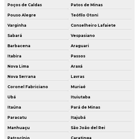
Poços de Caldas
Patos de Minas
Pouso Alegre
Teófilo Otoni
Varginha
Conselheiro Lafaiete
Sabará
Vespasiano
Barbacena
Araguari
Itabira
Passos
Nova Lima
Araxá
Nova Serrana
Lavras
Coronel Fabriciano
Muriaé
Ubá
Ituiutaba
Itaúna
Pará de Minas
Paracatu
Itajubá
Manhuaçu
São João del Rei
Patrocínio
Caratinga