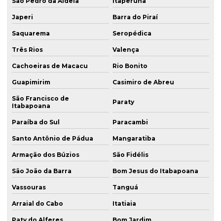
São Pedro da Aldeia
Itaperuna
Japeri
Barra do Piraí
Saquarema
Seropédica
Três Rios
Valença
Cachoeiras de Macacu
Rio Bonito
Guapimirim
Casimiro de Abreu
São Francisco de
Paraty
Itabapoana
Paraíba do Sul
Paracambi
Santo Antônio de Pádua
Mangaratiba
Armação dos Búzios
São Fidélis
São João da Barra
Bom Jesus do Itabapoana
Vassouras
Tanguá
Arraial do Cabo
Itatiaia
Paty do Alferes
Bom Jardim