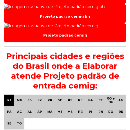
Projeto padrão cemig bh
Projeto padrão cemig
Principais cidades e regiões
do Brasil onde a Elaborar
atende Projeto padrão de
entrada cemig:
GO e
RJ
MG
ES
SP
PR
SC
RS
PE
BA
CE
AM
DF
PA
AC
AL
AP
MA
MT
MS
PB
PI
RN
RO
RR
SE
TO