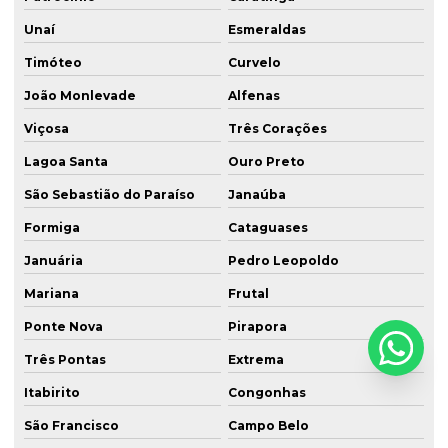
Unaí
Esmeraldas
Timóteo
Curvelo
João Monlevade
Alfenas
Viçosa
Três Corações
Lagoa Santa
Ouro Preto
São Sebastião do Paraíso
Janaúba
Formiga
Cataguases
Januária
Pedro Leopoldo
Mariana
Frutal
Ponte Nova
Pirapora
Três Pontas
Extrema
Itabirito
Congonhas
São Francisco
Campo Belo