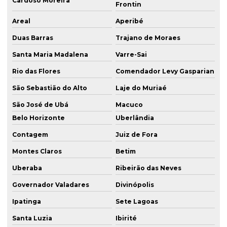
Cardoso Moreira
Frontin
Areal
Aperibé
Duas Barras
Trajano de Moraes
Santa Maria Madalena
Varre-Sai
Rio das Flores
Comendador Levy Gasparian
São Sebastião do Alto
Laje do Muriaé
São José de Ubá
Macuco
Belo Horizonte
Uberlândia
Contagem
Juiz de Fora
Montes Claros
Betim
Uberaba
Ribeirão das Neves
Governador Valadares
Divinópolis
Ipatinga
Sete Lagoas
Santa Luzia
Ibirité