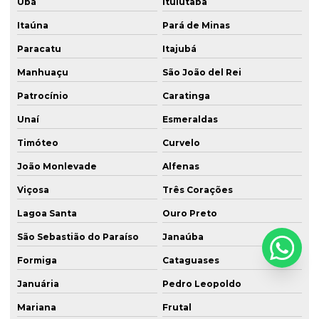
Ubá
Ituiutaba
Itaúna
Pará de Minas
Paracatu
Itajubá
Manhuaçu
São João del Rei
Patrocínio
Caratinga
Unaí
Esmeraldas
Timóteo
Curvelo
João Monlevade
Alfenas
Viçosa
Três Corações
Lagoa Santa
Ouro Preto
São Sebastião do Paraíso
Janaúba
Formiga
Cataguases
Januária
Pedro Leopoldo
Mariana
Frutal