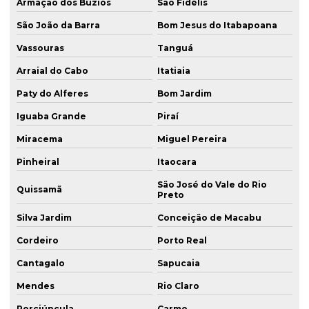
Armação dos Búzios
São Fidélis
São João da Barra
Bom Jesus do Itabapoana
Vassouras
Tanguá
Arraial do Cabo
Itatiaia
Paty do Alferes
Bom Jardim
Iguaba Grande
Piraí
Miracema
Miguel Pereira
Pinheiral
Itaocara
São José do Vale do Rio
Quissamã
Preto
Silva Jardim
Conceição de Macabu
Cordeiro
Porto Real
Cantagalo
Sapucaia
Mendes
Rio Claro
Porciúncula
Carmo