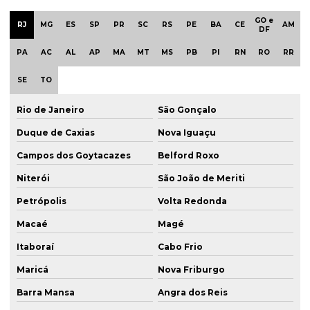
GO e
RJ
MG
ES
SP
PR
SC
RS
PE
BA
CE
AM
DF
PA
AC
AL
AP
MA
MT
MS
PB
PI
RN
RO
RR
SE
TO
Rio de Janeiro
São Gonçalo
Duque de Caxias
Nova Iguaçu
Campos dos Goytacazes
Belford Roxo
Niterói
São João de Meriti
Petrópolis
Volta Redonda
Macaé
Magé
Itaboraí
Cabo Frio
Maricá
Nova Friburgo
Barra Mansa
Angra dos Reis