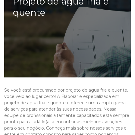
Projeto de agua fria e
quente
Se você está procurando por
projeto de agua fria e quente
,
você veio ao lugar certo! A Elaborar é especializada em
projeto de agua fria e quente
e oferece uma ampla gama
de serviços para atender às suas necessidades. Nossa
equipe de profissionais altamente capacitados está sempre
pronta para ajudá-lo(a) a encontrar as melhores soluções
para o seu negócio. Conheça mais sobre nossos serviços e
entre em contato conosco para saber como podemos