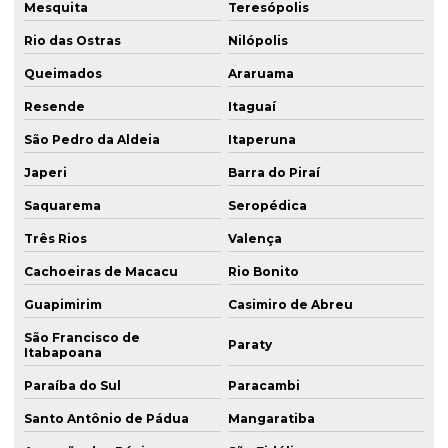
Mesquita
Teresópolis
Rio das Ostras
Nilópolis
Queimados
Araruama
Resende
Itaguaí
São Pedro da Aldeia
Itaperuna
Japeri
Barra do Piraí
Saquarema
Seropédica
Três Rios
Valença
Cachoeiras de Macacu
Rio Bonito
Guapimirim
Casimiro de Abreu
São Francisco de
Paraty
Itabapoana
Paraíba do Sul
Paracambi
Santo Antônio de Pádua
Mangaratiba