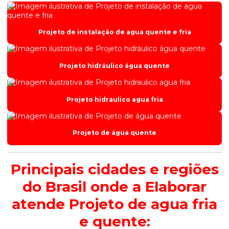
Projeto de instalação de agua quente e fria
Projeto hidráulico água quente
Projeto hidraulico agua fria
Projeto de água quente
Principais cidades e regiões
do Brasil onde a Elaborar
atende Projeto de agua fria
e quente: