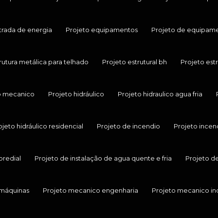
trada de energia
Projeto equipamentos
Projeto de equipamen
rutura metálica para telhado
Projeto estrutural bh
Projeto est
o mecanico
Projeto hidráulico
Projeto hidraulico agua fria
ojeto hidráulico residencial
Projeto de incendio
Projeto ince
predial
Projeto de instalação de agua quente e fria
Projeto d
 máquinas
Projeto mecanico engenharia
Projeto mecanico ind