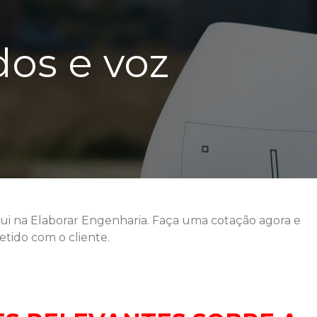
dos e voz
qui na Elaborar Engenharia. Faça uma cotação agora e
ido com o cliente.