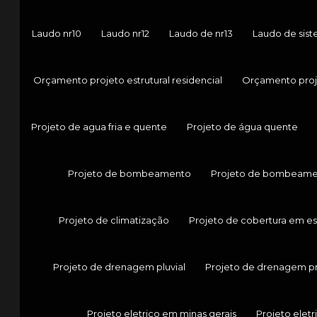
Laudo nr10
Laudo nr12
Laudo de nr13
Laudo de sis
Orçamento projeto estrutural residencial
Orçamento proje
Projeto de agua fria e quente
Projeto de água quente
Projeto de bombeamento
Projeto de bombeame
Projeto de climatização
Projeto de cobertura em es
Projeto de drenagem pluvial
Projeto de drenagem p
Projeto eletrico em minas gerais
Projeto eletr