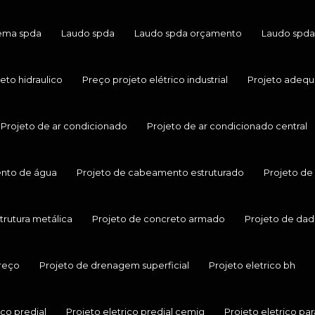
tema spda
Laudo spda
Laudo spda orçamento
Laudo spda
to hidraulico
Preço projeto elétrico industrial
Projeto adequ
Projeto de ar condicionado
Projeto de ar condicionado central
nto de água
Projeto de cabeamento estruturado
Projeto de
trutura metálica
Projeto de concreto armado
Projeto de dad
reço
Projeto de drenagem superficial
Projeto eletrico bh
ico predial
Projeto eletrico predial cemig
Projeto eletrico par