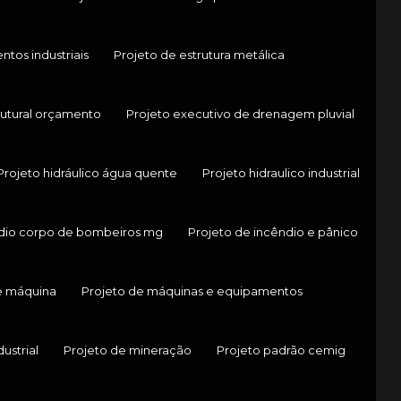
tos industriais
Projeto de estrutura metálica
rutural orçamento
Projeto executivo de drenagem pluvial
Projeto hidráulico água quente
Projeto hidraulico industrial
ndio corpo de bombeiros mg
Projeto de incêndio e pânico
e máquina
Projeto de máquinas e equipamentos
ustrial
Projeto de mineração
Projeto padrão cemig