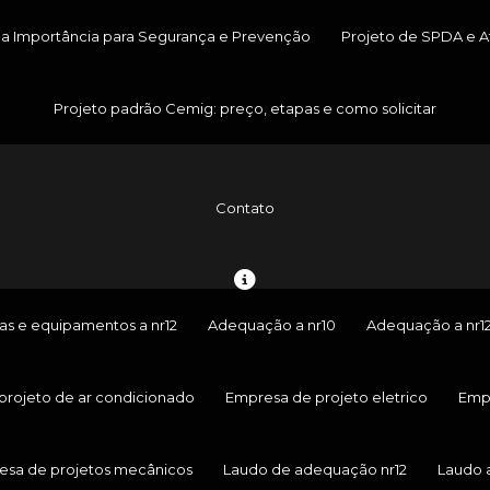
ua Importância para Segurança e Prevenção
Projeto de SPDA e At
Projeto padrão Cemig: preço, etapas e como solicitar
Contato
s e equipamentos a nr12
Adequação a nr10
Adequação a nr1
projeto de ar condicionado
Empresa de projeto eletrico
Empr
esa de projetos mecânicos
Laudo de adequação nr12
Laudo 