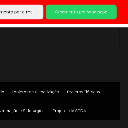
mento por e-mail
Orçamento por Whatsapp
ado
Projetos de Climatização
Projetos Elétricos
 Mineração e Siderúrgica
Projetos de SPDA