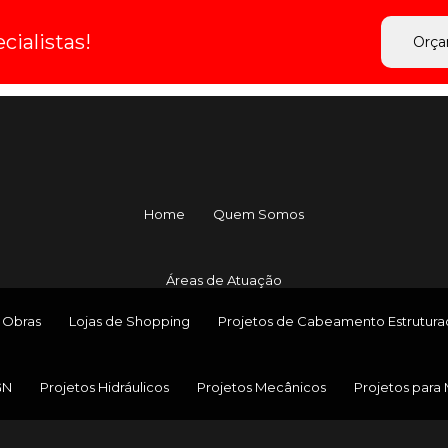
ialistas!
Orça
Home
Quem Somos
Áreas de Atuação
 Obras
Lojas de Shopping
Projetos de Cabeamento Estrutur
GN
Projetos Hidráulicos
Projetos Mecânicos
Projetos para