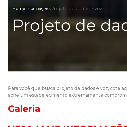
Projeto de dados e voz
Home
Informações
Projeto de da
Para você que busca
projeto de dados e voz
, cote a
ache um estabelecimento extremamente compromet
Galeria