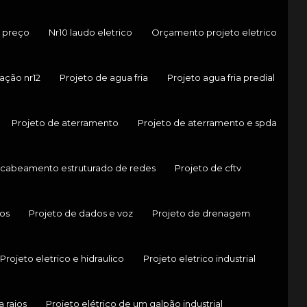
 preço
Nr10 laudo eletrico
Orçamento projeto eletrico
ação nr12
Projeto de agua fria
Projeto agua fria predial
Projeto de aterramento
Projeto de aterramento e spda
 cabeamento estruturado de redes
Projeto de cftv
os
Projeto de dados e voz
Projeto de drenagem
Projeto eletrico e hidraulico
Projeto eletrico industrial
a raios
Projeto elétrico de um galpão industrial