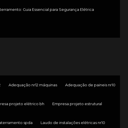
erramento: Guia Essencial para Segurança Elétrica
2
Adequação nr12 máquinas
Adequação de paineis nr10
esa projeto elétrico bh
Empresa projeto estrutural
aterramento spda
Laudo de instalações elétricas nr10