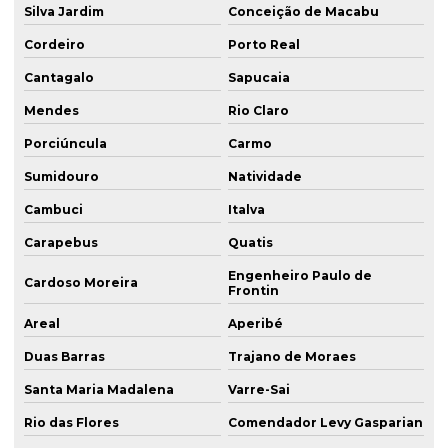
Silva Jardim
Conceição de Macabu
Cordeiro
Porto Real
Cantagalo
Sapucaia
Mendes
Rio Claro
Porciúncula
Carmo
Sumidouro
Natividade
Cambuci
Italva
Carapebus
Quatis
Engenheiro Paulo de
Cardoso Moreira
Frontin
Areal
Aperibé
Duas Barras
Trajano de Moraes
Santa Maria Madalena
Varre-Sai
Rio das Flores
Comendador Levy Gasparian