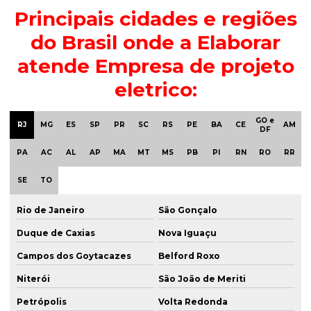
Principais cidades e regiões
do Brasil onde a Elaborar
atende Empresa de projeto
eletrico:
GO e
RJ
MG
ES
SP
PR
SC
RS
PE
BA
CE
AM
DF
PA
AC
AL
AP
MA
MT
MS
PB
PI
RN
RO
RR
SE
TO
Rio de Janeiro
São Gonçalo
Duque de Caxias
Nova Iguaçu
Campos dos Goytacazes
Belford Roxo
Niterói
São João de Meriti
Petrópolis
Volta Redonda