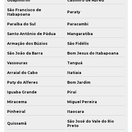
Guapimirim
Casimiro de Abreu
São Francisco de
Paraty
Itabapoana
Paraíba do Sul
Paracambi
Santo Antônio de Pádua
Mangaratiba
Armação dos Búzios
São Fidélis
São João da Barra
Bom Jesus do Itabapoana
Vassouras
Tanguá
Arraial do Cabo
Itatiaia
Paty do Alferes
Bom Jardim
Iguaba Grande
Piraí
Miracema
Miguel Pereira
Pinheiral
Itaocara
São José do Vale do Rio
Quissamã
Preto