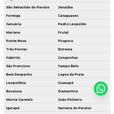
São Sebastião do Paraíso
Janaúba
Formiga
Cataguases
Januária
Pedro Leopoldo
Mariana
Frutal
Ponte Nova
Pirapora
Três Pontas
Extrema
Itabirito
Congonhas
São Francisco
Campo Belo
Bom Despacho
Lagoa da Prata
Leopoldina
Guaxupé
Bocaiuva
Diamantina
Monte Carmelo
João Pinheiro
Igarapé
Santana do Paraíso