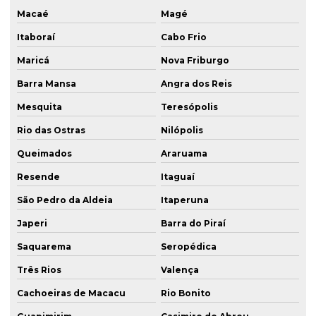
Macaé
Magé
Itaboraí
Cabo Frio
Maricá
Nova Friburgo
Barra Mansa
Angra dos Reis
Mesquita
Teresópolis
Rio das Ostras
Nilópolis
Queimados
Araruama
Resende
Itaguaí
São Pedro da Aldeia
Itaperuna
Japeri
Barra do Piraí
Saquarema
Seropédica
Três Rios
Valença
Cachoeiras de Macacu
Rio Bonito