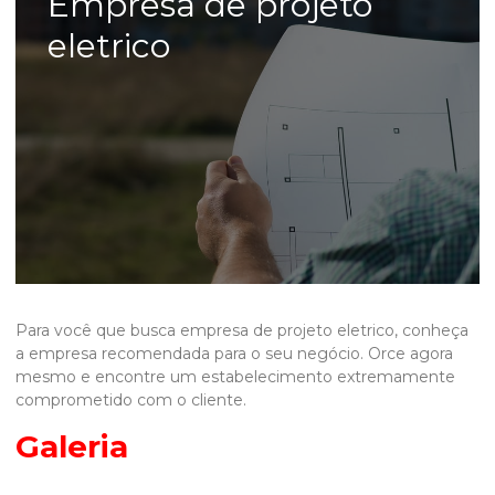
Empresa de projeto
eletrico
Para você que busca
empresa de projeto eletrico
, conheça
a empresa recomendada para o seu negócio. Orce agora
mesmo e encontre um estabelecimento extremamente
comprometido com o cliente.
Galeria