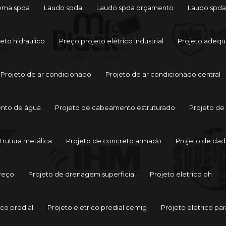
tema spda
Laudo spda
Laudo spda orçamento
Laudo spda
to hidraulico
Preço projeto elétrico industrial
Projeto adequ
Projeto de ar condicionado
Projeto de ar condicionado central
nto de água
Projeto de cabeamento estruturado
Projeto de
trutura metálica
Projeto de concreto armado
Projeto de dad
reço
Projeto de drenagem superficial
Projeto eletrico bh
ico predial
Projeto eletrico predial cemig
Projeto eletrico par