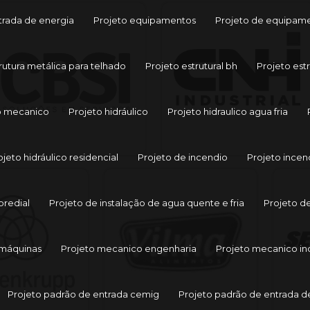
trada de energia
Projeto equipamentos
Projeto de equipamen
rutura metálica para telhado
Projeto estrutural bh
Projeto est
o mecanico
Projeto hidráulico
Projeto hidraulico agua fria
ojeto hidráulico residencial
Projeto de incendio
Projeto ince
predial
Projeto de instalação de agua quente e fria
Projeto d
 máquinas
Projeto mecanico engenharia
Projeto mecanico ind
Projeto padrão de entrada cemig
Projeto padrão de entrada d