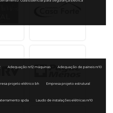
erramento: Guia Essencial para Segurança Elétrica
2
Adequação nr12 máquinas
Adequação de paineis nr10
esa projeto elétrico bh
Empresa projeto estrutural
aterramento spda
Laudo de instalações elétricas nr10