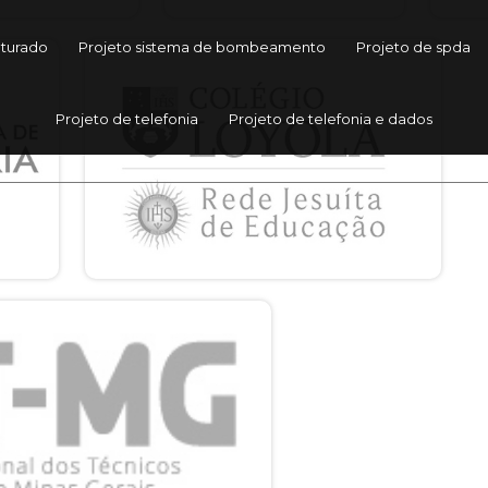
uturado
Projeto sistema de bombeamento
Projeto de spda
Projeto de telefonia
Projeto de telefonia e dados