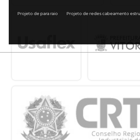
Projeto de para raio
Projeto de redes cabeamento estr