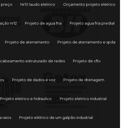
 preço
Nr10 laudo eletrico
Orçamento projeto eletrico
ação nr12
Projeto de agua fria
Projeto agua fria predial
Projeto de aterramento
Projeto de aterramento e spda
 cabeamento estruturado de redes
Projeto de cftv
os
Projeto de dados e voz
Projeto de drenagem
Projeto eletrico e hidraulico
Projeto eletrico industrial
a raios
Projeto elétrico de um galpão industrial