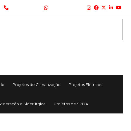
(31) 3361-6406
(31) 3361-6406
ado
Projetos de Climatização
Projetos Elétricos
 Mineração e Siderúrgica
Projetos de SPDA