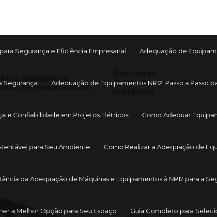
Blog
ara Segurança e Eficiência Empresarial
Adequação de Equipament
Estruturas:
jetos Hidráulicos:
Concreto e estruturas
a Segurança
Adequação de Equipamentos NR12: Passo a Passo pa
cinas, Hidrossanitários
metálicas
a e Confiabilidade em Projetos Elétricos
Como Adequar Equipamen
stentável para Seu Ambiente
Como Realizar a Adequação de Equi
tância da Adequação de Máquinas e Equipamentos à NR12 para a Segu
her a Melhor Opção para Seu Espaço
Guia Completo para Selecio