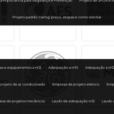
ua Importância para Segurança e Prevenção
Projeto de SPDA e At
Projeto padrão Cemig: preço, etapas e como solicitar
Contato
s e equipamentos a nr12
Adequação a nr10
Adequação a nr1
projeto de ar condicionado
Empresa de projeto eletrico
Empr
esa de projetos mecânicos
Laudo de adequação nr12
Laudo 