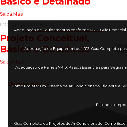
Básico e Detalhado
Saiba Mais
Inteligência em Projetos
Adequação de Equipamentos conforme NR12: Guia Essencial p
Projeto Conceitual,
Projetos Elétricos:
Pro
Básico e Detalhado
De grandes indústrias à lojas
Adequação de Equipamentos NR12: Guia Completo par
Pis
de shoppings
Saiba Mais
Adequação de Painéis NR10: Passos Essenciais para Seguranç
Clientes e parceiros
Como Projetar um Sistema de Ar Condicionado Eficiente e Su
Entenda a Impor
Guia Completo de Projetos de Ar Condicionado: Como Escol