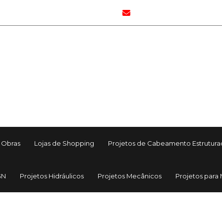
elaborar@elaborar.eng.br
G
Home
Quem Somos
Áreas de Atuação
 Obras
Lojas de Shopping
Projetos de Cabeamento Estrutur
GN
Projetos Hidráulicos
Projetos Mecânicos
Projetos para
Clientes