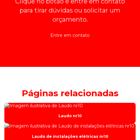
Clique no botão e entre em contato
para tirar dúvidas ou solicitar um
orçamento.
Entre em contato
Páginas relacionadas
Laudo nr10
Laudo de instalações elétricas nr10