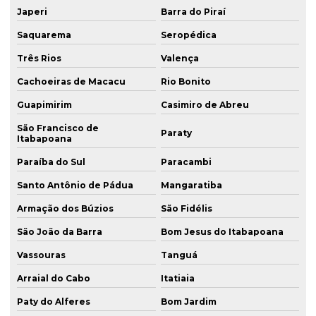
Japeri
Barra do Piraí
Saquarema
Seropédica
Três Rios
Valença
Cachoeiras de Macacu
Rio Bonito
Guapimirim
Casimiro de Abreu
São Francisco de
Paraty
Itabapoana
Paraíba do Sul
Paracambi
Santo Antônio de Pádua
Mangaratiba
Armação dos Búzios
São Fidélis
São João da Barra
Bom Jesus do Itabapoana
Vassouras
Tanguá
Arraial do Cabo
Itatiaia
Paty do Alferes
Bom Jardim