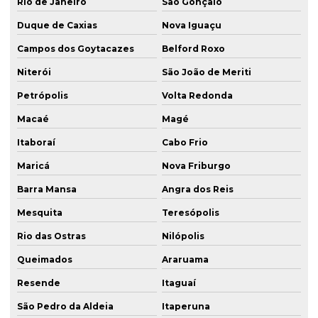
Rio de Janeiro
São Gonçalo
Duque de Caxias
Nova Iguaçu
Campos dos Goytacazes
Belford Roxo
Niterói
São João de Meriti
Petrópolis
Volta Redonda
Macaé
Magé
Itaboraí
Cabo Frio
Maricá
Nova Friburgo
Barra Mansa
Angra dos Reis
Mesquita
Teresópolis
Rio das Ostras
Nilópolis
Queimados
Araruama
Resende
Itaguaí
São Pedro da Aldeia
Itaperuna