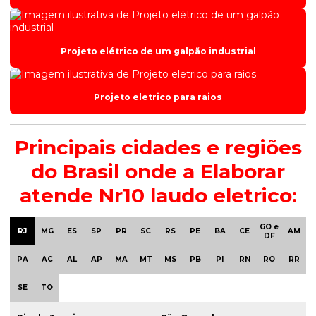
Projeto elétrico de um galpão industrial
Projeto eletrico para raios
Principais cidades e regiões
do Brasil onde a Elaborar
atende Nr10 laudo eletrico:
GO e
RJ
MG
ES
SP
PR
SC
RS
PE
BA
CE
AM
DF
PA
AC
AL
AP
MA
MT
MS
PB
PI
RN
RO
RR
SE
TO