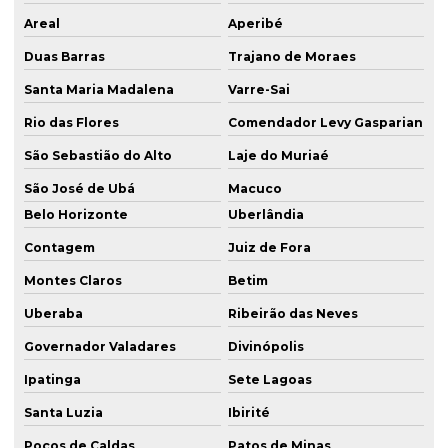
Areal
Aperibé
Duas Barras
Trajano de Moraes
Santa Maria Madalena
Varre-Sai
Rio das Flores
Comendador Levy Gasparian
São Sebastião do Alto
Laje do Muriaé
São José de Ubá
Macuco
Belo Horizonte
Uberlândia
Contagem
Juiz de Fora
Montes Claros
Betim
Uberaba
Ribeirão das Neves
Governador Valadares
Divinópolis
Ipatinga
Sete Lagoas
Santa Luzia
Ibirité
Poços de Caldas
Patos de Minas