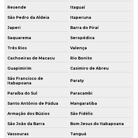
Resende
Itaguaí
São Pedro da Aldeia
Itaperuna
Japeri
Barra do Piraí
Saquarema
Seropédica
Três Rios
Valença
Cachoeiras de Macacu
Rio Bonito
Guapimirim
Casimiro de Abreu
São Francisco de
Paraty
Itabapoana
Paraíba do Sul
Paracambi
Santo Antônio de Pádua
Mangaratiba
Armação dos Búzios
São Fidélis
São João da Barra
Bom Jesus do Itabapoana
Vassouras
Tanguá