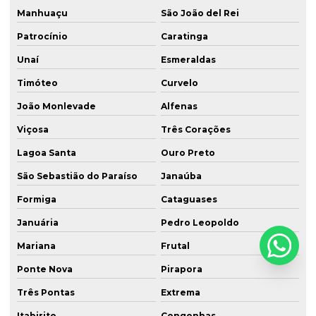
Manhuaçu
São João del Rei
Patrocínio
Caratinga
Unaí
Esmeraldas
Timóteo
Curvelo
João Monlevade
Alfenas
Viçosa
Três Corações
Lagoa Santa
Ouro Preto
São Sebastião do Paraíso
Janaúba
Formiga
Cataguases
Januária
Pedro Leopoldo
Mariana
Frutal
Ponte Nova
Pirapora
Três Pontas
Extrema
Itabirito
Congonhas