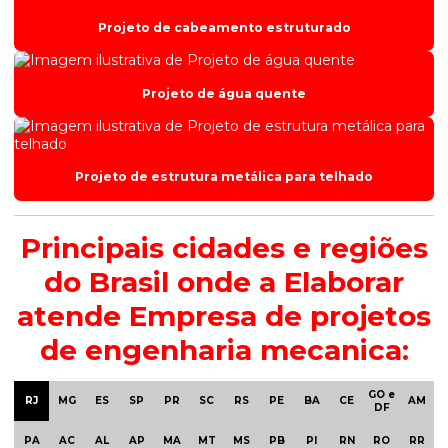
Projeto de cabeamento estruturado
Projeto de água quente
Projeto de estrutura metálica para telhado
Principais cidades e regiões
do Brasil onde a Elaborar
atende Empresa de projetos
de engenharia mecanica:
GO e
RJ
MG
ES
SP
PR
SC
RS
PE
BA
CE
AM
DF
PA
AC
AL
AP
MA
MT
MS
PB
PI
RN
RO
RR