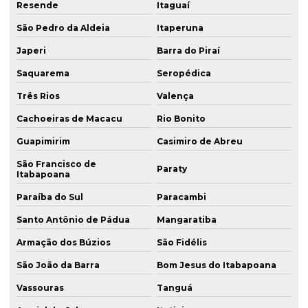
Resende
Itaguaí
São Pedro da Aldeia
Itaperuna
Japeri
Barra do Piraí
Saquarema
Seropédica
Três Rios
Valença
Cachoeiras de Macacu
Rio Bonito
Guapimirim
Casimiro de Abreu
São Francisco de
Paraty
Itabapoana
Paraíba do Sul
Paracambi
Santo Antônio de Pádua
Mangaratiba
Armação dos Búzios
São Fidélis
São João da Barra
Bom Jesus do Itabapoana
Vassouras
Tanguá