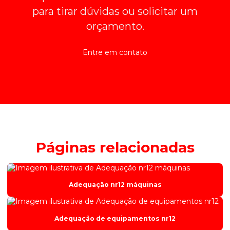
para tirar dúvidas ou solicitar um
orçamento.
Entre em contato
Páginas relacionadas
Adequação nr12 máquinas
Adequação de equipamentos nr12