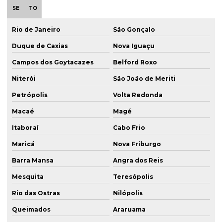
SE
TO
Rio de Janeiro
São Gonçalo
Duque de Caxias
Nova Iguaçu
Campos dos Goytacazes
Belford Roxo
Niterói
São João de Meriti
Petrópolis
Volta Redonda
Macaé
Magé
Itaboraí
Cabo Frio
Maricá
Nova Friburgo
Barra Mansa
Angra dos Reis
Mesquita
Teresópolis
Rio das Ostras
Nilópolis
Queimados
Araruama