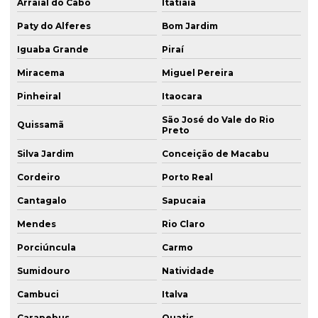
Arraial do Cabo
Itatiaia
Paty do Alferes
Bom Jardim
Iguaba Grande
Piraí
Miracema
Miguel Pereira
Pinheiral
Itaocara
São José do Vale do Rio
Quissamã
Preto
Silva Jardim
Conceição de Macabu
Cordeiro
Porto Real
Cantagalo
Sapucaia
Mendes
Rio Claro
Porciúncula
Carmo
Sumidouro
Natividade
Cambuci
Italva
Carapebus
Quatis