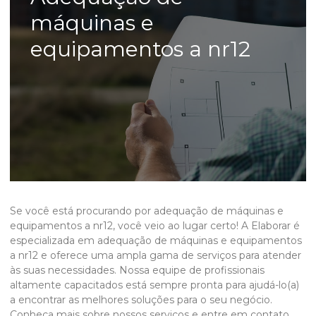
máquinas e
equipamentos a nr12
Se você está procurando por
adequação de máquinas e
equipamentos a nr12
, você veio ao lugar certo! A Elaborar é
especializada em
adequação de máquinas e equipamentos
a nr12
e oferece uma ampla gama de serviços para atender
às suas necessidades. Nossa equipe de profissionais
altamente capacitados está sempre pronta para ajudá-lo(a)
a encontrar as melhores soluções para o seu negócio.
Conheça mais sobre nossos serviços e entre em contato