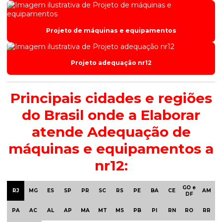
Projeto de máquinas e equipamentos
Projeto adequação nr12
Principais cidades e regiões
do Brasil onde a Elaborar
atende Adequação de
máquinas e equipamentos a
nr12:
GO e
RJ
MG
ES
SP
PR
SC
RS
PE
BA
CE
AM
DF
PA
AC
AL
AP
MA
MT
MS
PB
PI
RN
RO
RR