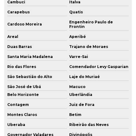
Cambuci
Italva
Carapebus
Quatis
Engenheiro Paulo de
Cardoso Moreira
Frontin
Areal
Aperibé
Duas Barras
Trajano de Moraes
Santa Maria Madalena
Varre-Sai
Rio das Flores
Comendador Levy Gasparian
São Sebastião do Alto
Laje do Muriaé
São José de Ubá
Macuco
Belo Horizonte
Uberlândia
Contagem
Juiz de Fora
Montes Claros
Betim
Uberaba
Ribeirão das Neves
Governador Valadares
Divinópolis