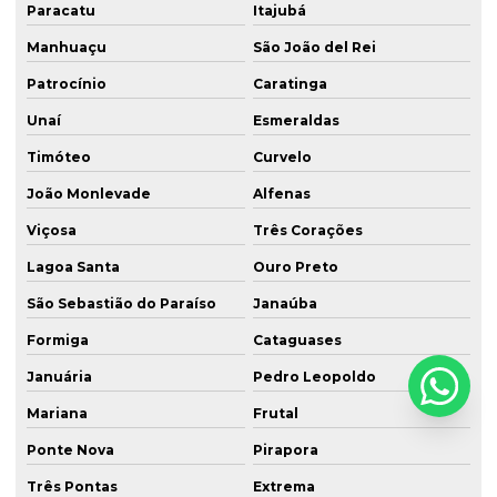
Paracatu
Itajubá
Manhuaçu
São João del Rei
Patrocínio
Caratinga
Unaí
Esmeraldas
Timóteo
Curvelo
João Monlevade
Alfenas
Viçosa
Três Corações
Lagoa Santa
Ouro Preto
São Sebastião do Paraíso
Janaúba
Formiga
Cataguases
Januária
Pedro Leopoldo
Mariana
Frutal
Ponte Nova
Pirapora
Três Pontas
Extrema