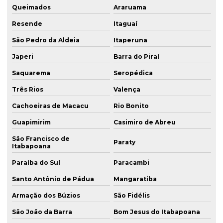
Queimados
Araruama
Resende
Itaguaí
São Pedro da Aldeia
Itaperuna
Japeri
Barra do Piraí
Saquarema
Seropédica
Três Rios
Valença
Cachoeiras de Macacu
Rio Bonito
Guapimirim
Casimiro de Abreu
São Francisco de
Paraty
Itabapoana
Paraíba do Sul
Paracambi
Santo Antônio de Pádua
Mangaratiba
Armação dos Búzios
São Fidélis
São João da Barra
Bom Jesus do Itabapoana