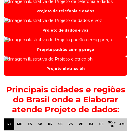
Projeto de telefonia e dados
Projeto de dados e voz
Projeto padrão cemig preço
Projeto eletrico bh
Principais cidades e regiões
do Brasil onde a Elaborar
atende Projeto de dados:
GO e
RJ
MG
ES
SP
PR
SC
RS
PE
BA
CE
AM
DF