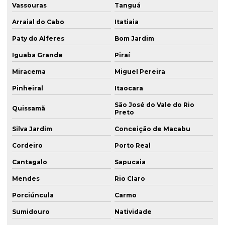
Vassouras
Tanguá
Arraial do Cabo
Itatiaia
Paty do Alferes
Bom Jardim
Iguaba Grande
Piraí
Miracema
Miguel Pereira
Pinheiral
Itaocara
São José do Vale do Rio
Quissamã
Preto
Silva Jardim
Conceição de Macabu
Cordeiro
Porto Real
Cantagalo
Sapucaia
Mendes
Rio Claro
Porciúncula
Carmo
Sumidouro
Natividade