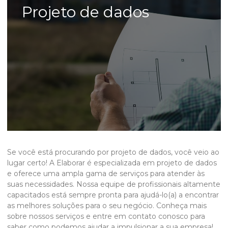
Projeto de dados
Se você está procurando por
projeto de dados
, você veio ao
lugar certo! A Elaborar é especializada em
projeto de dados
e oferece uma ampla gama de serviços para atender às
suas necessidades. Nossa equipe de profissionais altamente
capacitados está sempre pronta para ajudá-lo(a) a encontrar
as melhores soluções para o seu negócio. Conheça mais
sobre nossos serviços e entre em contato conosco para
saber como podemos ajudar a impulsionar a sua empresa!