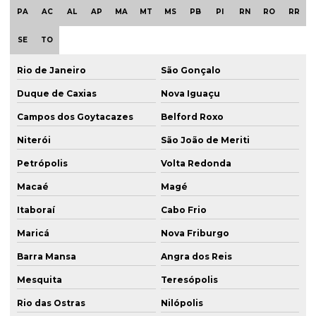
PA
AC
AL
AP
MA
MT
MS
PB
PI
RN
RO
RR
SE
TO
Rio de Janeiro
São Gonçalo
Duque de Caxias
Nova Iguaçu
Campos dos Goytacazes
Belford Roxo
Niterói
São João de Meriti
Petrópolis
Volta Redonda
Macaé
Magé
Itaboraí
Cabo Frio
Maricá
Nova Friburgo
Barra Mansa
Angra dos Reis
Mesquita
Teresópolis
Rio das Ostras
Nilópolis