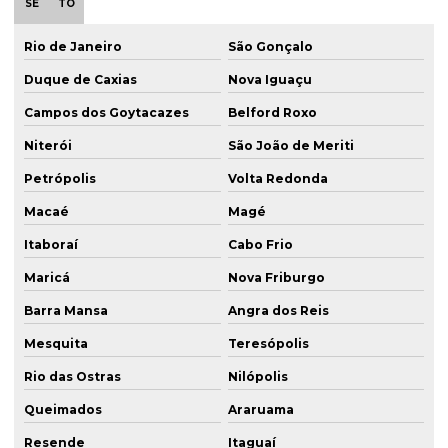
SE
TO
Rio de Janeiro
São Gonçalo
Duque de Caxias
Nova Iguaçu
Campos dos Goytacazes
Belford Roxo
Niterói
São João de Meriti
Petrópolis
Volta Redonda
Macaé
Magé
Itaboraí
Cabo Frio
Maricá
Nova Friburgo
Barra Mansa
Angra dos Reis
Mesquita
Teresópolis
Rio das Ostras
Nilópolis
Queimados
Araruama
Resende
Itaguaí