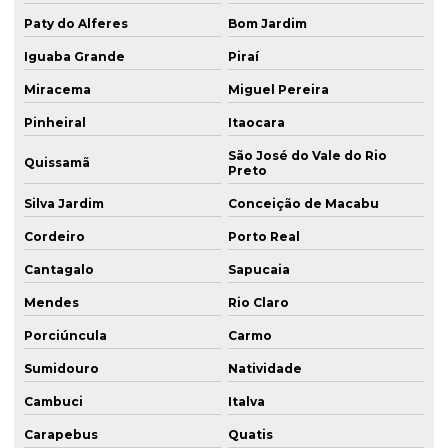
Paty do Alferes
Bom Jardim
Iguaba Grande
Piraí
Miracema
Miguel Pereira
Pinheiral
Itaocara
São José do Vale do Rio
Quissamã
Preto
Silva Jardim
Conceição de Macabu
Cordeiro
Porto Real
Cantagalo
Sapucaia
Mendes
Rio Claro
Porciúncula
Carmo
Sumidouro
Natividade
Cambuci
Italva
Carapebus
Quatis