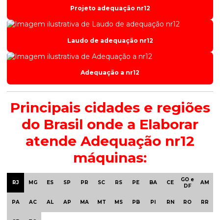
Projeto adequação nr12
Laudo de adequação nr12
Adequação a nr12
Principais cidades e regiões
do Brasil onde a Elaborar
atende Adequação nr12
máquinas:
GO e
RJ
MG
ES
SP
PR
SC
RS
PE
BA
CE
AM
DF
PA
AC
AL
AP
MA
MT
MS
PB
PI
RN
RO
RR