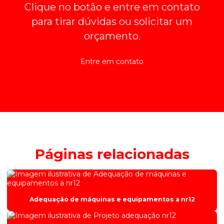
Clique no botão e entre em contato
para tirar dúvidas ou solicitar um
orçamento.
Entre em contato
Páginas relacionadas
Adequação de máquinas e equipamentos a nr12