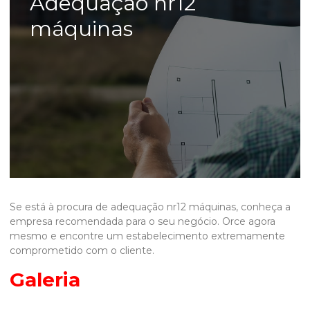
Adequação nr12
máquinas
Se está à procura de
adequação nr12 máquinas
, conheça a
empresa recomendada para o seu negócio. Orce agora
mesmo e encontre um estabelecimento extremamente
comprometido com o cliente.
Galeria