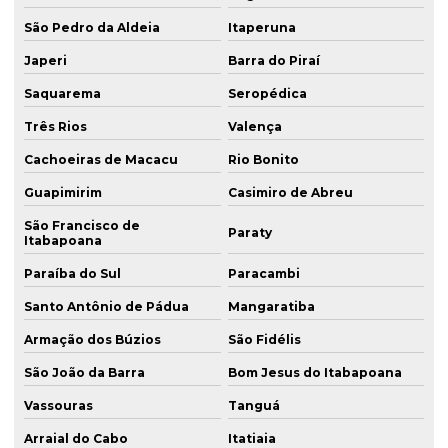
São Pedro da Aldeia
Itaperuna
Japeri
Barra do Piraí
Saquarema
Seropédica
Três Rios
Valença
Cachoeiras de Macacu
Rio Bonito
Guapimirim
Casimiro de Abreu
São Francisco de
Paraty
Itabapoana
Paraíba do Sul
Paracambi
Santo Antônio de Pádua
Mangaratiba
Armação dos Búzios
São Fidélis
São João da Barra
Bom Jesus do Itabapoana
Vassouras
Tanguá
Arraial do Cabo
Itatiaia