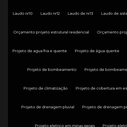
Laudo nr10
Laudo nr12
Laudo de nr13
Laudo de sis
Orçamento projeto estrutural residencial
Orçamento proje
Projeto de agua fria e quente
Projeto de água quente
Projeto de bombeamento
Projeto de bombeame
Projeto de climatização
Projeto de cobertura em es
Projeto de drenagem pluvial
Projeto de drenagem p
Projeto eletrico em minas gerais
Projeto eletr