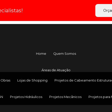
ialistas!
Orça
Home
Quem Somos
Áreas de Atuação
 Obras
Lojas de Shopping
Projetos de Cabeamento Estrutur
GN
Projetos Hidráulicos
Projetos Mecânicos
Projetos para