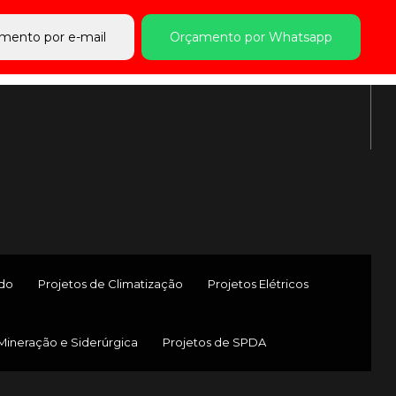
mento por e-mail
Orçamento por Whatsapp
ado
Projetos de Climatização
Projetos Elétricos
 Mineração e Siderúrgica
Projetos de SPDA