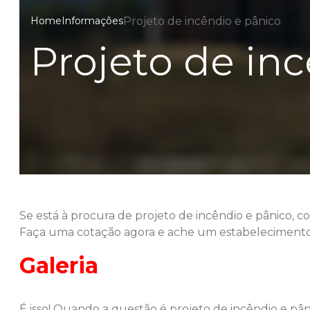
Projeto de incêndio e pânico
Home
Informações
Projeto de in
Se está à procura de
projeto de incêndio e pânico
, c
Faça uma cotação agora e ache um estabeleciment
Galeria
É isso! Quando a questão é
projeto de incêndio e pân