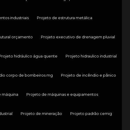
tos industriais
Projeto de estrutura metálica
rutural orçamento
Projeto executivo de drenagem pluvial
Projeto hidráulico água quente
Projeto hidraulico industrial
ndio corpo de bombeiros mg
Projeto de incêndio e pânico
e máquina
Projeto de máquinas e equipamentos
ustrial
Projeto de mineração
Projeto padrão cemig