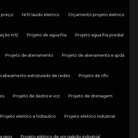
 preço
Nr10 laudo eletrico
Orçamento projeto eletrico
ação nr12
Projeto de agua fria
Projeto agua fria predial
Projeto de aterramento
Projeto de aterramento e spda
 cabeamento estruturado de redes
Projeto de cftv
os
Projeto de dados e voz
Projeto de drenagem
Projeto eletrico e hidraulico
Projeto eletrico industrial
a raios
Projeto elétrico de um galpão industrial