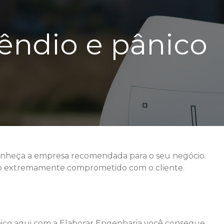
cêndio e pânico
onheça a empresa recomendada para o seu negócio.
o extremamente comprometido com o cliente.
ico
aqui com a Elaborar Engenharia você consegue