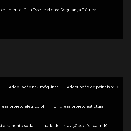
erramento: Guia Essencial para Segurança Elétrica
2
Adequação nr12 máquinas
Adequação de paineis nr10
esa projeto elétrico bh
Empresa projeto estrutural
aterramento spda
Laudo de instalações elétricas nr10