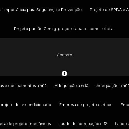
ua Importância para Segurança e Prevenção
Projeto de SPDA e At
Projeto padrão Cemig: preço, etapas e como solicitar
Contato
s e equipamentos a nr12
Adequação a nr10
Adequação a nr1
projeto de ar condicionado
Empresa de projeto eletrico
Empr
esa de projetos mecânicos
Laudo de adequação nr12
Laudo 