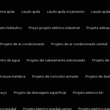
tema spda
Laudo spda
Laudo spda orçamento
Laudo spda
to hidraulico
Preço projeto elétrico industrial
Projeto adequ
Projeto de ar condicionado
Projeto de ar condicionado central
nto de água
Projeto de cabeamento estruturado
Projeto de
trutura metálica
Projeto de concreto armado
Projeto de dad
reço
Projeto de drenagem superficial
Projeto eletrico bh
ico predial
Projeto eletrico predial cemig
Projeto eletrico par