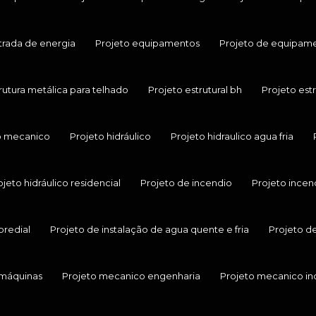
trada de energia
Projeto equipamentos
Projeto de equipamen
rutura metálica para telhado
Projeto estrutural bh
Projeto est
o mecanico
Projeto hidráulico
Projeto hidraulico agua fria
ojeto hidráulico residencial
Projeto de incendio
Projeto ince
predial
Projeto de instalação de agua quente e fria
Projeto d
 máquinas
Projeto mecanico engenharia
Projeto mecanico ind